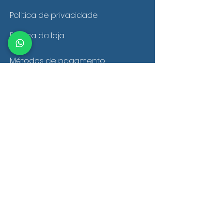
Politica de privacidade
Politica da loja
Métodos de pagamento
Troca, devolução e reembolso
Política de frete e entrega
Fale conosco
Perguntas frequentes
Trabalhe com a gente