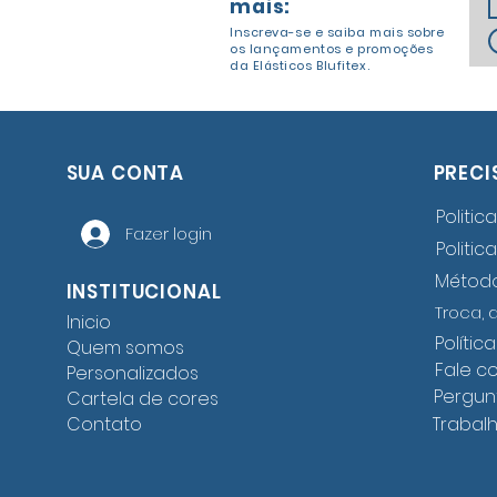
mais:
Inscreva-se e saiba mais sobre
os lançamentos e promoções
da Elásticos Blufitex.
SUA CONTA
PRECI
Politic
Fazer login
Politic
Métod
INSTITUCIONAL
Troca, 
Inicio
Polític
Quem somos
Fale c
Personalizados
Pergun
Cartela de cores
Trabal
Contato