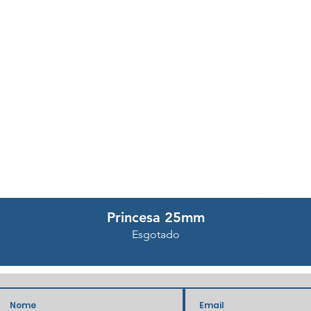
Visualização rápida
Princesa 25mm
Esgotado