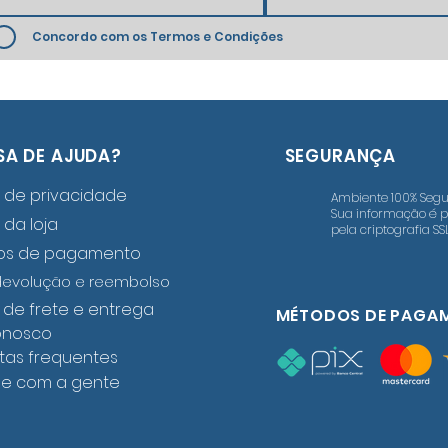
Concordo com os Termos e Condições
SA DE AJUDA?
SEGURANÇA
a de privacidade
Ambiente 100% Segu
Sua informação é p
a da loja
pela criptografia SSL
os de pagamento
devolução e reembolso
a de frete e entrega
MÉTODOS DE PAGA
onosco
tas frequentes
he com a gente