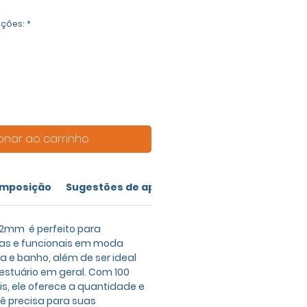
ações:
*
onar ao carrinho
mposição
Sugestões de aplicação
 12mm é perfeito para
tas e funcionais em moda
 e banho, além de ser ideal
vestuário em geral. Com 100
is, ele oferece a quantidade e
ê precisa para suas