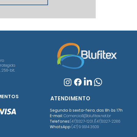
ro
rotegida
 256-bit.
MENTOS
ATENDIMENTO
Segunda à sexta-feira, das 8h às 17h
E-mail:
Comercial1@blufitex.net.br
Telefones
:(47)3327-1201 /(47)3327-2286
WhatsApp
(47) 9 9914 3609