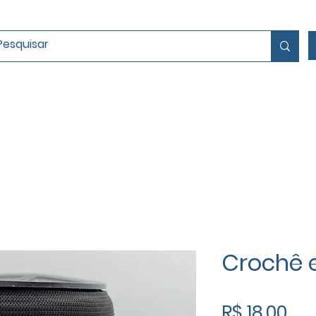
somos
Personalizados
Cartel
Crochê 
Pr
R$ 18,00