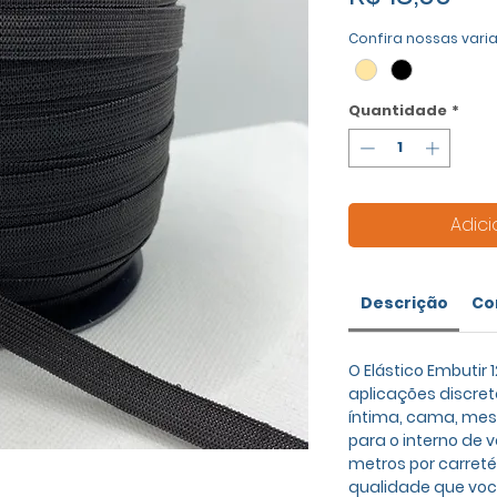
Confira nossas vari
Quantidade
*
Adici
Descrição
Co
O Elástico Embutir
aplicações discre
íntima, cama, mesa
para o interno de 
metros por carreté
qualidade que voc