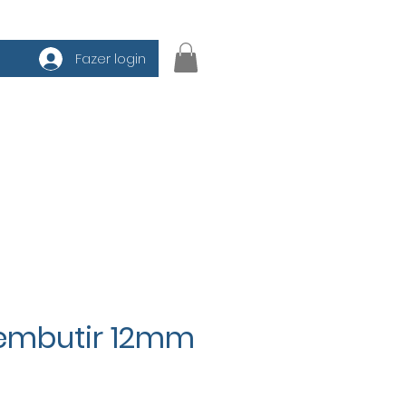
Fazer login
a de cores
Contato
embutir 12mm
eço