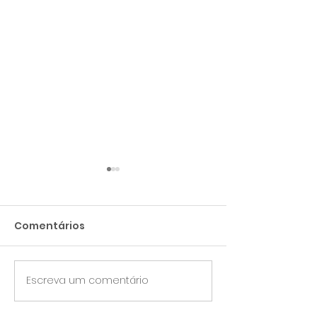
Comentários
Estampado - 30mm
Escreva um comentário
Estampado co
- 30mm