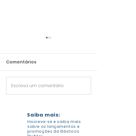
Comentários
Estampado - 30mm
Escreva um comentário
Estampado co
- 30mm
Saiba mais:
Inscreva-se e saiba mais
sobre os lançamentos e
promoções da Elásticos