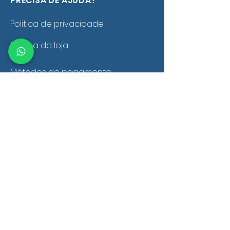
PRECISA DE AJUDA?
Politica de privacidade
Politica da loja
Métodos de pagamento
Troca, devolução e reembolso
Política de frete e entrega
Fale conosco
Perguntas frequentes
Trabalhe com a gente