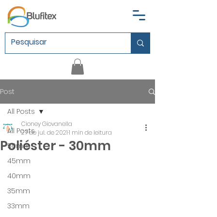
Post
All Posts
Cioney Giovanella
All Posts
27 de jul. de 2021
1 min de leitura
Poliéster - 30mm
50mm
45mm
40mm
35mm
33mm