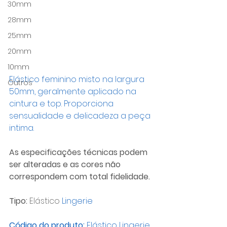
30mm
28mm
25mm
20mm
10mm
Elástico feminino misto na largura 
Outros
50mm, geralmente aplicado na 
cintura e top. Proporciona 
sensualidade e delicadeza a peça 
intima.
As especificações técnicas podem 
ser alteradas e as cores não 
correspondem com total fidelidade.
Tipo:
 Elástico 
Lingerie
Código do produto:
 Elástico Lingerie 