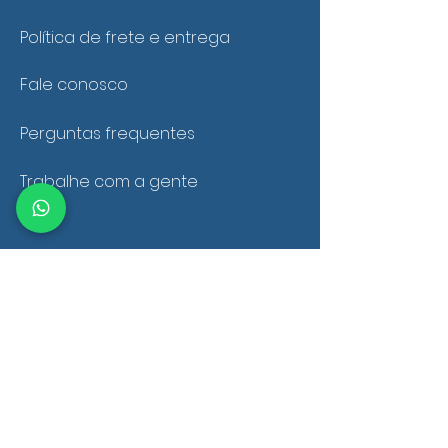
Política de frete e entrega
Fale conosco
Perguntas frequentes
Trabalhe com a gente
SEGURANÇA
Ambiente 100% Seguro
Sua informação é protegida
pela criptografia SSL 256-bit.
MÉTODOS DE PAGAMENTOS