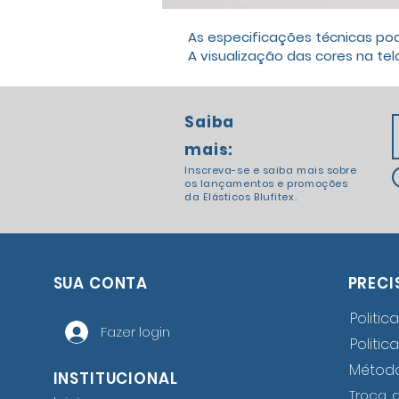
As especificações técnicas po
A visualização das cores na tel
Saiba
mais:
Inscreva-se e saiba mais sobre
os lançamentos e promoções
da Elásticos Blufitex.
SUA CONTA
PRECI
Politic
Fazer login
Politic
Métod
INSTITUCIONAL
Troca, 