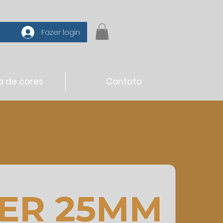
Fazer login
a de cores
Contato