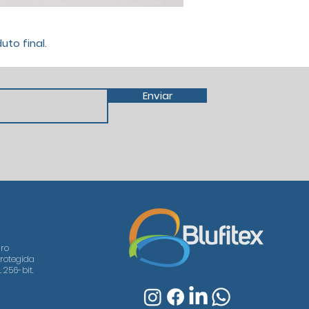
to final.
Enviar
ro
rotegida
 256-bit.