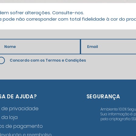
dem sofrer alterações. Consulte-nos.
a pode não corresponder com total fidelidade à cor do produ
Concordo com os Termos e Condições
SA DE AJUDA?
SEGURANÇA
a de privacidade
Ambiente 100% Segu
Sua informação é p
a da loja
pela criptografia SSL
os de pagamento
devolução e reembolso