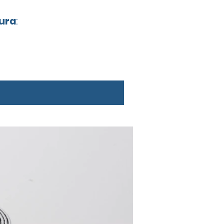
gura
: