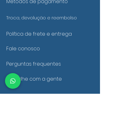
Métodos de pagamento
Troca, devolução e reembolso
Política de frete e entrega
Fale conosco
Perguntas frequentes
Trabalhe com a gente
SEGURANÇA
Ambiente 100% Seguro
Sua informação é protegida
pela criptografia SSL 256-bit.